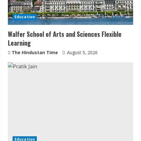
a
d
Education
i
Walfer School of Arts and Sciences Flexible
n
Learning
g
The Hindustan Time
August 5, 2026
Education