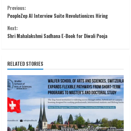
C
Previous:
PeopleZep AI Interview Suite Revolutionizes Hiring
o
Next:
n
Shri Mahalakshmi Sadhana E-Book for Diwali Pooja
t
i
RELATED STORIES
n
u
e
R
e