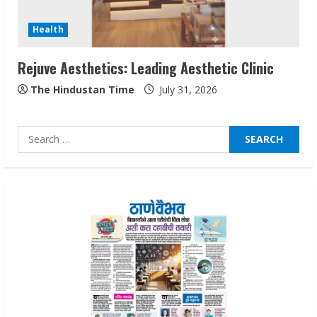
August 7, 2026
2
Health
Rejuve Aesthetics: Leading Aesthetic Clinic
Sentian Larex Indian DJ Reaching Global
Audiences
The Hindustan Time
July 31, 2026
August 7, 2026
3
Search
for:
Lumical: Scan Schedules to Calendar in
Seconds
August 6, 2026
4
ZOOVATE INDIA PRIVATE LIMITED Pet
Healthcare Guide
August 6, 2026
5