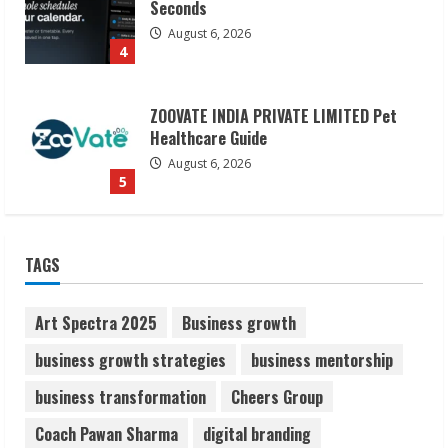
Seconds
August 6, 2026
4
ZOOVATE INDIA PRIVATE LIMITED Pet
Healthcare Guide
August 6, 2026
5
Dr. Shamin Eabenson on Heat Illness
TAGS
Awareness
August 7, 2026
1
Art Spectra 2025
Business growth
business growth strategies
business mentorship
Sudhakaran Soundararaj Builds Career
business transformation
Cheers Group
Network
August 7, 2026
Coach Pawan Sharma
digital branding
2