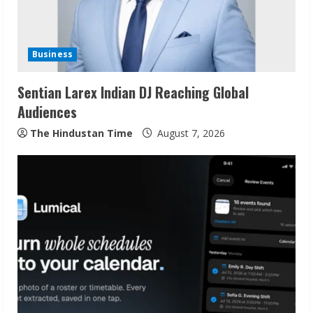
a
d
i
Business
n
Sentian Larex Indian DJ Reaching Global
Audiences
g
The Hindustan Time
August 7, 2026