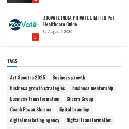
ZOOVATE INDIA PRIVATE LIMITED Pet
Healthcare Guide
August 6, 2026
5
Dr. Shamin Eabenson on Heat Illness
Awareness
TAGS
August 7, 2026
1
Art Spectra 2025
Business growth
Sudhakaran Soundararaj Builds Career
business growth strategies
business mentorship
Network
business transformation
Cheers Group
August 7, 2026
2
Coach Pawan Sharma
digital branding
digital marketing agency
Digital transformation
Sentian Larex Indian DJ Reaching Global