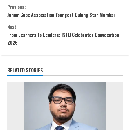
C
Previous:
Junior Cube Association Youngest Cubing Star Mumbai
o
Next:
n
From Learners to Leaders: ISTD Celebrates Convocation
t
2026
i
n
RELATED STORIES
u
e
R
e