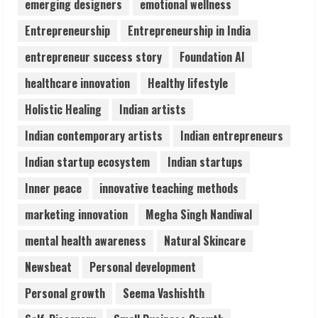
emerging designers
emotional wellness
Audiences
August 7, 2026
Entrepreneurship
Entrepreneurship in India
3
entrepreneur success story
Foundation AI
Lumical: Scan Schedules to Calendar in
healthcare innovation
Healthy lifestyle
Seconds
Holistic Healing
Indian artists
August 6, 2026
4
Indian contemporary artists
Indian entrepreneurs
Indian startup ecosystem
Indian startups
ZOOVATE INDIA PRIVATE LIMITED Pet
Inner peace
innovative teaching methods
Healthcare Guide
August 6, 2026
marketing innovation
Megha Singh Nandiwal
5
mental health awareness
Natural Skincare
Newsbeat
Personal development
Personal growth
Seema Vashishth