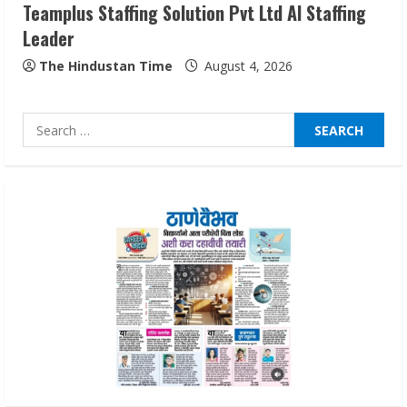
Teamplus Staffing Solution Pvt Ltd AI Staffing
Sentian Larex Indian DJ Reaching Global
Leader
Audiences
The Hindustan Time
August 4, 2026
August 7, 2026
3
Search
Lumical: Scan Schedules to Calendar in
for:
Seconds
August 6, 2026
4
ZOOVATE INDIA PRIVATE LIMITED Pet
Healthcare Guide
August 6, 2026
5
Dr. Shamin Eabenson on Heat Illness
Awareness