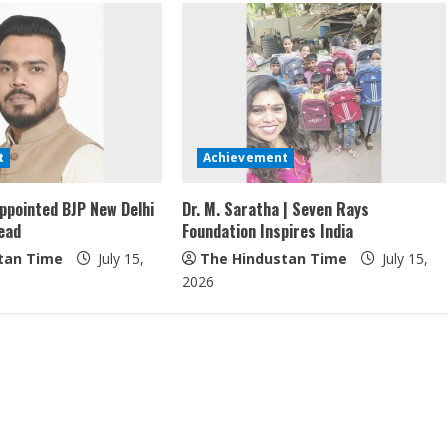
t
Achievement
ppointed BJP New Delhi
Dr. M. Saratha | Seven Rays
ead
Foundation Inspires India
tan Time
July 15,
The Hindustan Time
July 15,
2026