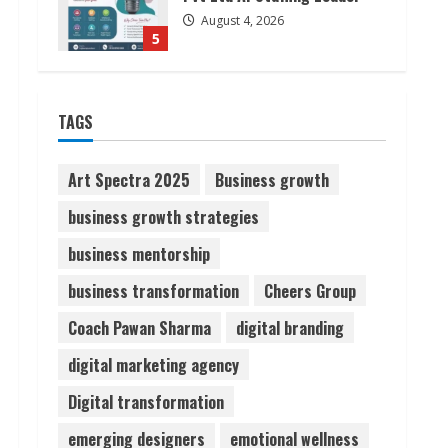
August 4, 2026
5
Lumical: Scan Schedules to
TAGS
Calendar in Seconds
August 6, 2026
1
Art Spectra 2025
Business growth
business growth strategies
ZOOVATE INDIA PRIVATE
LIMITED Pet Healthcare
business mentorship
Guide
business transformation
Cheers Group
August 6, 2026
2
Coach Pawan Sharma
digital branding
Walfer School of Arts and
digital marketing agency
Sciences Flexible Learning
Digital transformation
August 5, 2026
3
emerging designers
emotional wellness