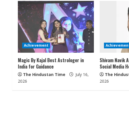
n
u
e
R
Achievement
Achievemen
e
Magic By Kajal Best Astrologer in
Shivam Navik A
a
India for Guidance
Social Media H
The Hindustan Time
July 16,
The Hindus
d
2026
2026
i
n
g