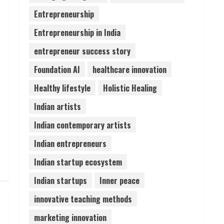
Entrepreneurship
Pratik Jain: Why Students
Entrepreneurship in India
Miss Germany Admissions
August 5, 2026
entrepreneur success story
4
Foundation AI
healthcare innovation
Teamplus Staffing Solution
Healthy lifestyle
Holistic Healing
Pvt Ltd AI Staffing Leader
Indian artists
August 4, 2026
5
Indian contemporary artists
Indian entrepreneurs
Indian startup ecosystem
Indian startups
Inner peace
innovative teaching methods
marketing innovation