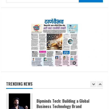
for:
Network
August 7, 2026
4
Sentian Larex Indian DJ Reaching Global
Audiences
August 7, 2026
5
Gunesh Bharathiya Foundation’s Alva’s
Pragati 2026 Success
August 10, 2026
1
TRENDING NEWS
Bipminds Tech: Building a Global
Business Technology Brand
August 10, 2026