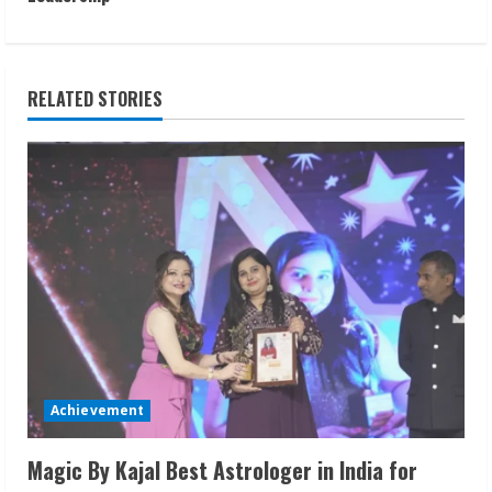
t
i
n
RELATED STORIES
u
e
R
e
a
d
i
Achievement
n
Magic By Kajal Best Astrologer in India for