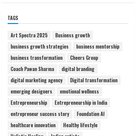
Gunesh Bharathiya Foundation’s Alva’s
Pragati 2026 Success
TAGS
August 10, 2026
1
Art Spectra 2025
Business growth
Bipminds Tech: Building a Global
business growth strategies
business mentorship
Business Technology Brand
business transformation
Cheers Group
August 10, 2026
2
Coach Pawan Sharma
digital branding
digital marketing agency
Digital transformation
Dr. Shamin Eabenson on Heat Illness
Awareness
emerging designers
emotional wellness
August 7, 2026
Entrepreneurship
Entrepreneurship in India
3
entrepreneur success story
Foundation AI
Sudhakaran Soundararaj Builds Career
healthcare innovation
Healthy lifestyle
Network