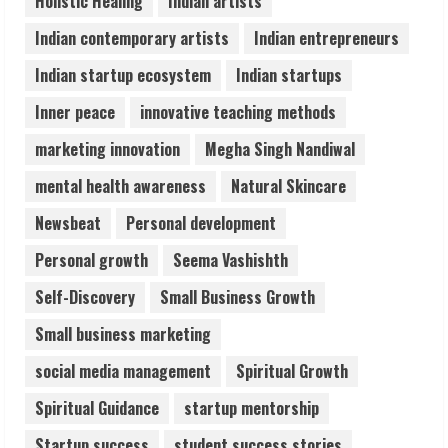
Holistic Healing
Indian artists
August 7, 2026
4
Indian contemporary artists
Indian entrepreneurs
Indian startup ecosystem
Indian startups
Sentian Larex Indian DJ Reaching Global
Audiences
Inner peace
innovative teaching methods
August 7, 2026
marketing innovation
Megha Singh Nandiwal
5
mental health awareness
Natural Skincare
Newsbeat
Personal development
Personal growth
Seema Vashishth
Self-Discovery
Small Business Growth
Small business marketing
social media management
Spiritual Growth
Spiritual Guidance
startup mentorship
Startup success
student success stories