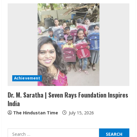
Bipminds Tech: Building a Global
Business Technology Brand
August 10, 2026
2
Achievement
Dr. M. Saratha | Seven Rays Foundation Inspires
Dr. Shamin Eabenson on Heat Illness
India
Awareness
August 7, 2026
The Hindustan Time
July 15, 2026
3
Search
Sudhakaran Soundararaj Builds Career